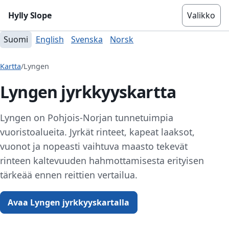
Hylly Slope
Valikko
Suomi
English
Svenska
Norsk
Kartta
/
Lyngen
Lyngen jyrkkyyskartta
Lyngen on Pohjois-Norjan tunnetuimpia
vuoristoalueita. Jyrkät rinteet, kapeat laaksot,
vuonot ja nopeasti vaihtuva maasto tekevät
rinteen kaltevuuden hahmottamisesta erityisen
tärkeää ennen reittien vertailua.
Avaa Lyngen jyrkkyyskartalla