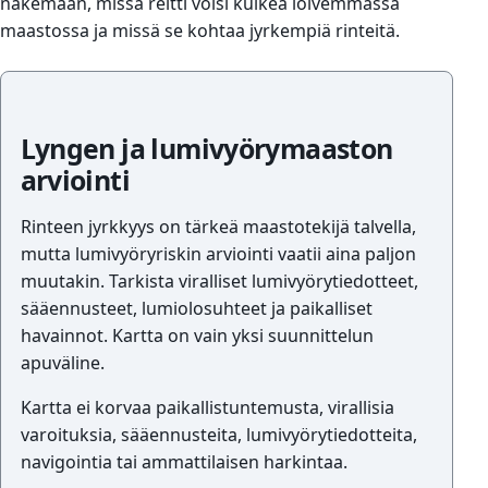
näkemään, missä reitti voisi kulkea loivemmassa
maastossa ja missä se kohtaa jyrkempiä rinteitä.
Lyngen ja lumivyörymaaston
arviointi
Rinteen jyrkkyys on tärkeä maastotekijä talvella,
mutta lumivyöryriskin arviointi vaatii aina paljon
muutakin. Tarkista viralliset lumivyörytiedotteet,
sääennusteet, lumiolosuhteet ja paikalliset
havainnot. Kartta on vain yksi suunnittelun
apuväline.
Kartta ei korvaa paikallistuntemusta, virallisia
varoituksia, sääennusteita, lumivyörytiedotteita,
navigointia tai ammattilaisen harkintaa.